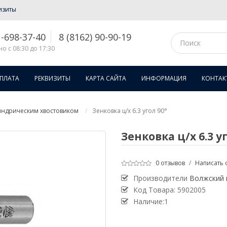
изиты
1-698-37-40
8 (8162) 90-90-19
о с 08:30 до 17:30
ОПЛАТА
РЕКВИЗИТЫ
КАРТА САЙТА
ИНФОРМАЦИЯ
КОНТАК
индрическим хвостовиком
Зенковка ц/х 6.3 угол 90°
Зенковка ц/х 6.3 уг
0 отзывов
/
Написать 
Производители
Волжский 
Код Товара:
5902005
Наличие:1