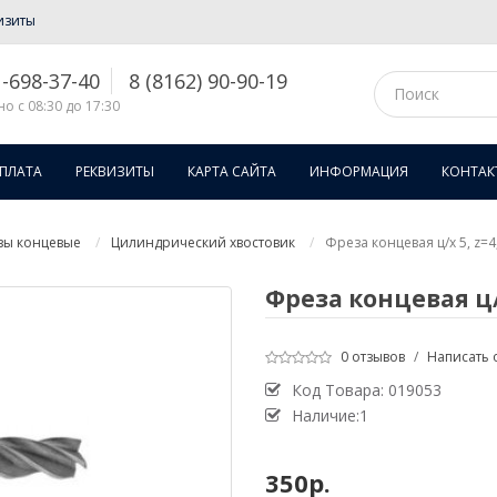
изиты
1-698-37-40
8 (8162) 90-90-19
о с 08:30 до 17:30
ОПЛАТА
РЕКВИЗИТЫ
КАРТА САЙТА
ИНФОРМАЦИЯ
КОНТАК
зы концевые
Цилиндрический хвостовик
Фреза концевая ц/х 5, z=
Фреза концевая ц/
0 отзывов
/
Написать 
Код Товара:
019053
Наличие:1
350р.