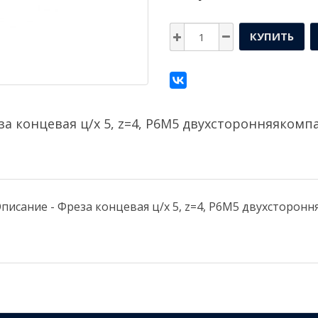
КУПИТЬ
за концевая ц/х 5, z=4, P6M5 двухсторонняякомп
писание - Фреза концевая ц/х 5, z=4, P6M5 двухсторонн