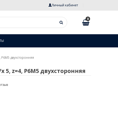
Личный кабинет
0
ТЫ
4, P6M5 двухсторонняя
х 5, z=4, P6M5 двухсторонняя
отзыв