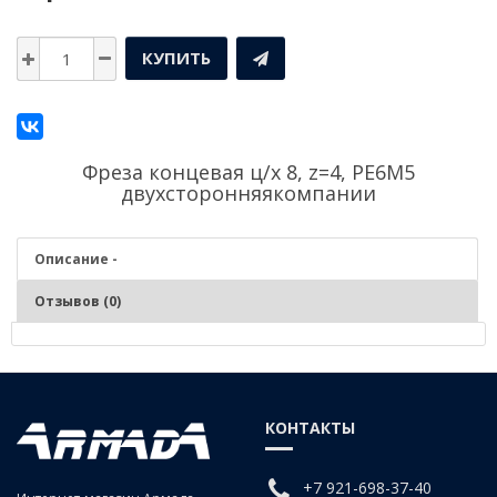
КУПИТЬ
Фреза концевая ц/х 8, z=4, PE6M5
двухсторонняякомпании
Описание -
Отзывов (0)
Описание - Фреза концевая ц/х 8, z=4, PE6M5
двухсторонняя
КОНТАКТЫ
+7 921-698-37-40