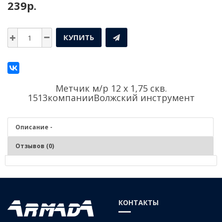
239р.
КУПИТЬ
Метчик м/р 12 х 1,75 скв.
1513компании
Волжский инструмент
Описание -
Отзывов (0)
Описание - Метчик м/р 12 х 1,75 скв. 1513
Нарезание и калибрование метрической внутренней резьбы в
КОНТАКТЫ
заготовках изделиях из чугунов, сталей средней и низкой
твердости, цветных сплавов.